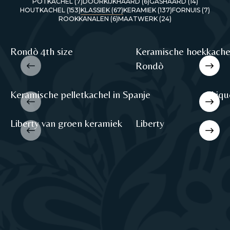
POTKACHEL (7)
DOORKIJKHAARD (6)
GASHAARD (14)
HOUTKACHEL (153)
KLASSIEK (67)
KERAMIEK (137)
FORNUIS (7)
ROOKKANALEN (6)
MAATWERK (24)
Rondò 4th size
Keramische hoekkache
Rondò
Keramische pelletkachel in Spanje
Chiqu
Liberty van groen keramiek
Liberty