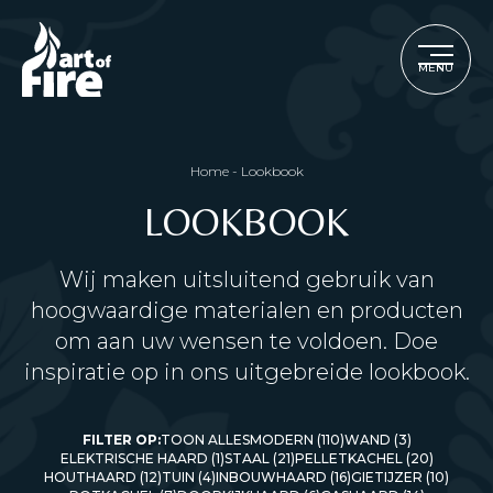
MENU
Home
-
Lookbook
LOOKBOOK
Wij maken uitsluitend gebruik van
hoogwaardige materialen en producten
om aan uw wensen te voldoen. Doe
inspiratie op in ons uitgebreide lookbook.
FILTER OP:
TOON ALLES
MODERN (110)
WAND (3)
ELEKTRISCHE HAARD (1)
STAAL (21)
PELLETKACHEL (20)
HOUTHAARD (12)
TUIN (4)
INBOUWHAARD (16)
GIETIJZER (10)