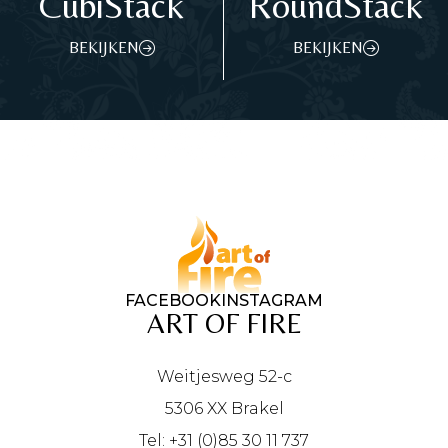
CubiStack
RoundStack
BEKIJKEN
BEKIJKEN
FACEBOOK
INSTAGRAM
ART OF FIRE
Weitjesweg 52-c
5306 XX Brakel
Tel: +31 (0)85 30 11 737