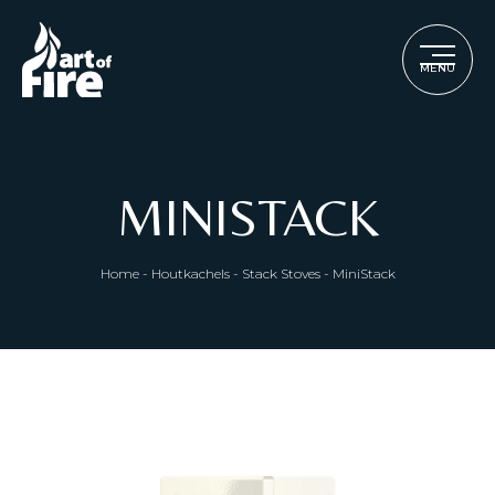
MENU
MINISTACK
Home
-
Houtkachels
-
Stack Stoves
-
MiniStack