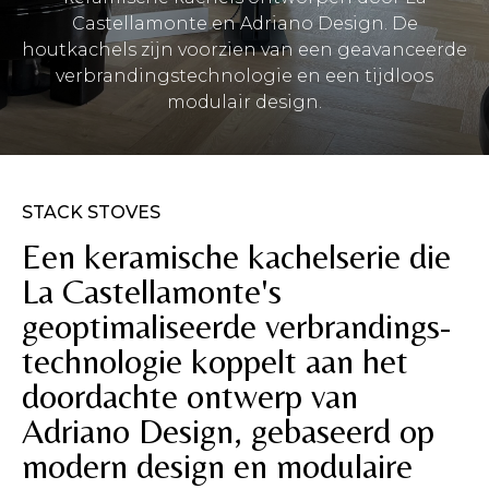
Castellamonte en Adriano Design. De
houtkachels zijn voorzien van een geavanceerde
verbrandingstechnologie en een tijdloos
modulair design.
STACK STOVES
Een keramische kachelserie die
La Castellamonte's
geoptimaliseerde verbrandings-
technologie koppelt aan het
doordachte ontwerp van
Adriano Design, gebaseerd op
modern design en modulaire