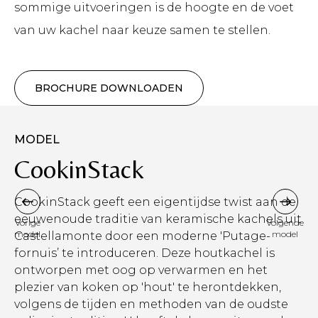
sommige uitvoeringen is de hoogte en de voet
van uw kachel naar keuze samen te stellen.
BROCHURE DOWNLOADEN
MODEL
CookinStack
CookinStack geeft een eigentijdse twist aan de
eeuwenoude traditie van keramische kachels uit
Vorige
Volgende
model
model
Castellamonte door een moderne 'Putage-
fornuis’ te introduceren. Deze houtkachel is
ontworpen met oog op verwarmen en het
plezier van koken op 'hout' te herontdekken,
volgens de tijden en methoden van de oudste