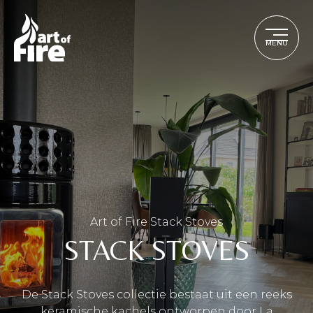
MENU
Art of Fire Stack Stoves
STACK STOVES
De Stack Stoves collectie bestaat uit een reeks
keramische kachels ontworpen door La