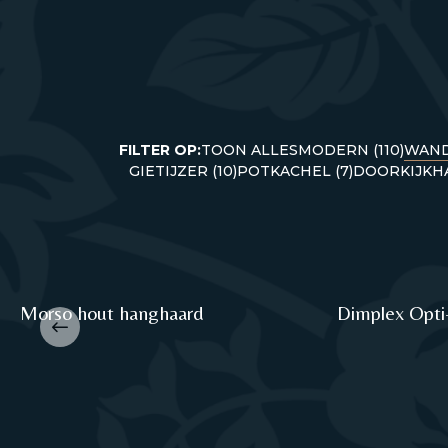
FILTER OP:
TOON ALLES
MODERN (110)
WAND
GIETIJZER (10)
POTKACHEL (7)
DOORKIJKHA
Morso hout hanghaard
Dimplex Opti