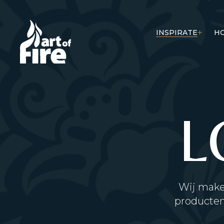
INSPIRATE
H
L
Wij make
producten