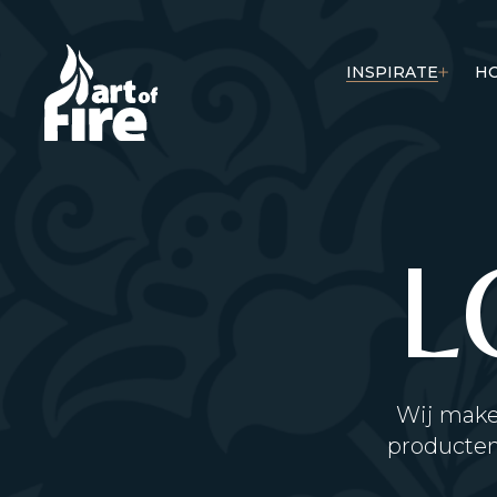
INSPIRATE
H
L
Wij make
producten