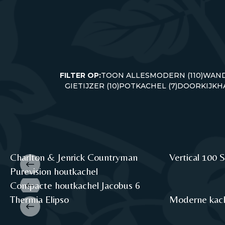
FILTER OP:
TOON ALLES
MODERN (110)
WAND
GIETIJZER (10)
POTKACHEL (7)
DOORKIJKHA
Charlton & Jenrick Countryman
Vertical 100 S
Purevision houtkachel
Compacte houtkachel Jacobus 6
Thermia Elipso
Moderne kac