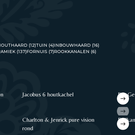
HOUTHAARD (12)
TUIN (4)
INBOUWHAARD (16)
AMIEK (137)
FORNUIS (7)
ROOKKANALEN (6)
on
Jacobus 6 houtkachel
Dik Geu
Charlton & Jenrick pure vision
Edilka
rond