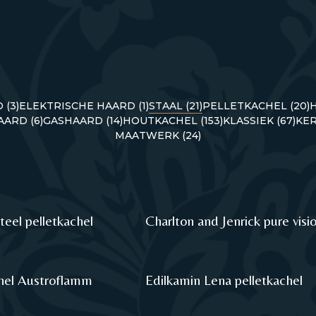
 (3)
ELEKTRISCHE HAARD (1)
STAAL (21)
PELLETKACHEL (20)
ARD (6)
GASHAARD (14)
HOUTKACHEL (153)
KLASSIEK (67)
KER
MAATWERK (24)
teel pelletkachel
Charlton and Jenrick pure visi
hel Austroflamm
Edilkamin Lena pelletkachel