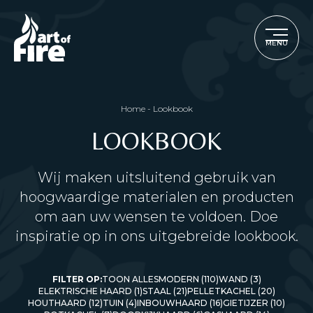
MENU
Home
-
Lookbook
LOOKBOOK
Wij maken uitsluitend gebruik van
hoogwaardige materialen en producten
om aan uw wensen te voldoen. Doe
inspiratie op in ons uitgebreide lookbook.
FILTER OP:
TOON ALLES
MODERN (110)
WAND (3)
ELEKTRISCHE HAARD (1)
STAAL (21)
PELLETKACHEL (20)
HOUTHAARD (12)
TUIN (4)
INBOUWHAARD (16)
GIETIJZER (10)