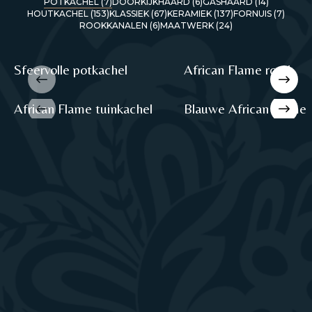
POTKACHEL (7)
DOORKIJKHAARD (6)
GASHAARD (14)
HOUTKACHEL (153)
KLASSIEK (67)
KERAMIEK (137)
FORNUIS (7)
ROOKKANALEN (6)
MAATWERK (24)
Sfeervolle potkachel
African Flame rood
African Flame tuinkachel
Blauwe African Flame