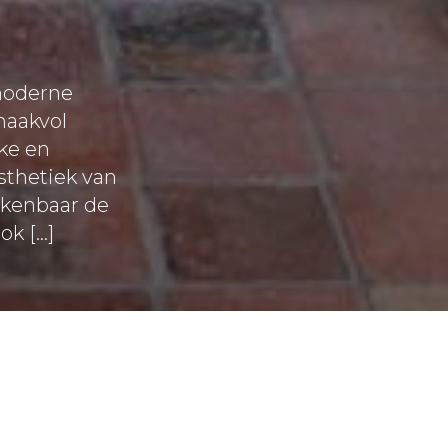
 moderne
maakvol
ke en
sthetiek van
skenbaar de
ok […]