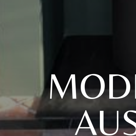
MOD
AU