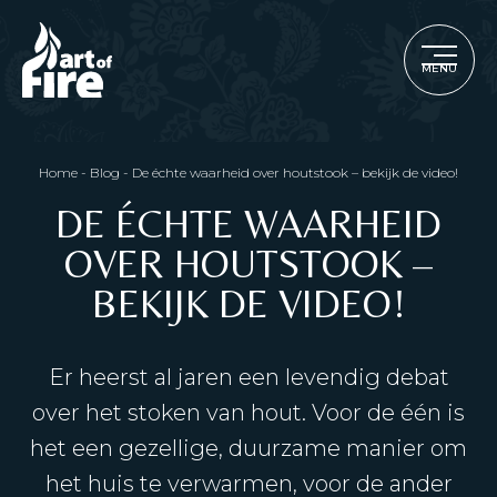
MENU
Home
-
Blog
-
De échte waarheid over houtstook – bekijk de video!
DE ÉCHTE WAARHEID
OVER HOUTSTOOK –
BEKIJK DE VIDEO!
Er heerst al jaren een levendig debat
over het stoken van hout. Voor de één is
het een gezellige, duurzame manier om
het huis te verwarmen, voor de ander