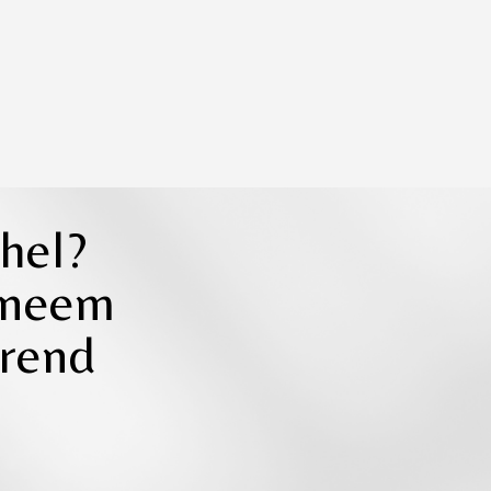
chel?
 neem
erend