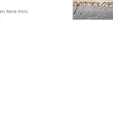
 en Xena mini.
.
n