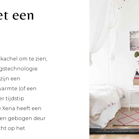
et een
kachel om te zien,
gstechnologie.
zijn een
warmte (of een
r tijdstip
 Xena heeft een
 een gebogen deur
cht op het