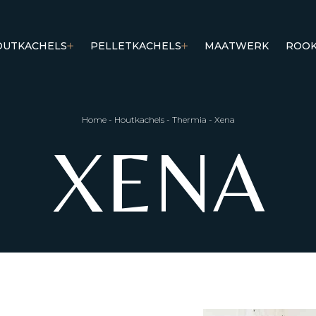
OUTKACHELS
PELLETKACHELS
MAATWERK
ROOK
Home
-
Houtkachels
-
Thermia
-
Xena
XENA