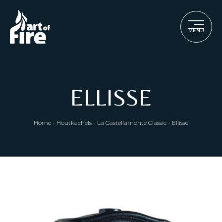
MENU
ELLISSE
Home
-
Houtkachels
-
La Castellamonte Classic
-
Ellisse