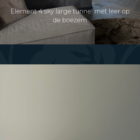
Element 4 sky large tunnel met leer op
de boezem