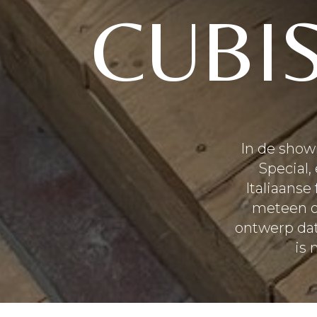
CUBI
In de show
Special,
Italiaanse
meteen op
ontwerp dat
is