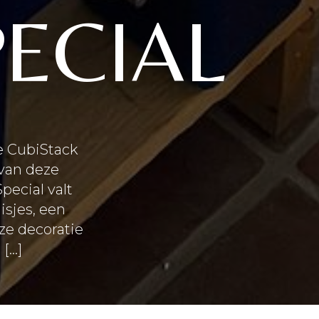
ECIAL
e CubiStack
 van deze
pecial valt
isjes, een
ze decoratie
[…]