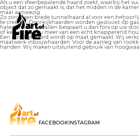
Als u een sfeerbepalende haard zoekt, waarbij het vuu
object dat zo gemaakt is, dat het midden in de kame
maar aanwezig.
Zo zorgt een brede tunnelhaard al voor een behoorli
INSPIRATE
H
te creëren. Doorkijkhaarden worden gestookt op gas, h
halen. In veel gevallen bespaart u dan fors op uw s
of keitjes. Bent u meer van een echt knapperend hout
Een doorkijkhaard wordt op maat gemaakt. Wij verko
maatwerk inbouwhaarden. Voor de aanleg van rookkan
handen. Wij maken uitsluitend gebruik van hoogwaa
FACEBOOK
INSTAGRAM