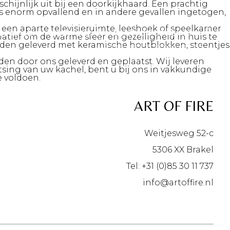
hijnlijk uit bij een doorkijkhaard. Een prachtig
ms enorm opvallend en in andere gevallen ingetogen,
een aparte televisieruimte, leeshoek of speelkamer
KANALEN
OVER ONS
CONTACT OPNEMEN
natief om de warme sfeer en gezelligheid in huis te
orden geleverd met keramische houtblokken, steentjes
n door ons geleverd en geplaatst. Wij leveren
ing van uw kachel, bent u bij ons in vakkundige
 voldoen.
ART OF FIRE
Weitjesweg 52-c
5306 XX Brakel
Tel: +31 (0)85 30 11 737
info@artoffire.nl