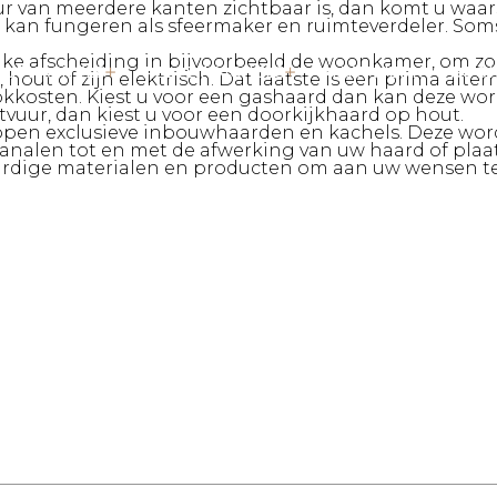
r van meerdere kanten zichtbaar is, dan komt u waarsc
r kan fungeren als sfeermaker en ruimteverdeler. So
jke afscheiding in bijvoorbeeld de woonkamer, om zo 
OUTKACHELS
PELLETKACHELS
MAATWERK
ROOK
out of zijn elektrisch. Dat laatste is een prima alter
tookkosten. Kiest u voor een gashaard dan kan deze w
vuur, dan kiest u voor een doorkijkhaard op hout.
pen exclusieve inbouwhaarden en kachels. Deze worde
alen tot en met de afwerking van uw haard of plaats
rdige materialen en producten om aan uw wensen te