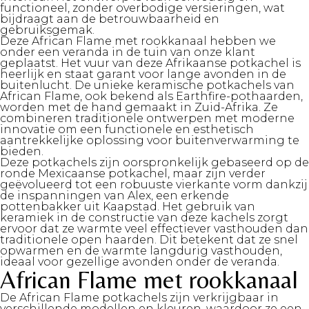
functioneel, zonder overbodige versieringen, wat
bijdraagt aan de betrouwbaarheid en
gebruiksgemak.
Deze African Flame met rookkanaal hebben we
onder een veranda in de tuin van onze klant
geplaatst. Het vuur van deze Afrikaanse potkachel is
heerlijk en staat garant voor lange avonden in de
buitenlucht. De unieke keramische potkachels van
African Flame, ook bekend als Earthfire-pothaarden,
worden met de hand gemaakt in Zuid-Afrika. Ze
combineren traditionele ontwerpen met moderne
innovatie om een functionele en esthetisch
aantrekkelijke oplossing voor buitenverwarming te
bieden.
Deze potkachels zijn oorspronkelijk gebaseerd op de
ronde Mexicaanse potkachel, maar zijn verder
geëvolueerd tot een robuuste vierkante vorm dankzij
de inspanningen van Alex, een erkende
pottenbakker uit Kaapstad. Het gebruik van
keramiek in de constructie van deze kachels zorgt
ervoor dat ze warmte veel effectiever vasthouden dan
traditionele open haarden. Dit betekent dat ze snel
opwarmen en de warmte langdurig vasthouden,
ideaal voor gezellige avonden onder de veranda.
African Flame met rookkanaal
De African Flame potkachels zijn verkrijgbaar in
verschillende modellen en kleuren, waardoor ze een