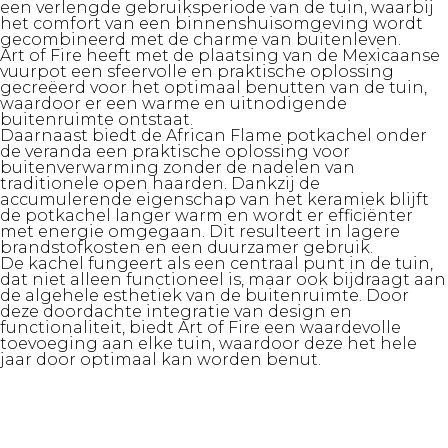
een verlengde gebruiksperiode van de tuin, waarbij
het comfort van een binnenshuisomgeving wordt
gecombineerd met de charme van buitenleven.
Art of Fire heeft met de plaatsing van de Mexicaanse
vuurpot een sfeervolle en praktische oplossing
gecreëerd voor het optimaal benutten van de tuin,
waardoor er een warme en uitnodigende
buitenruimte ontstaat.
Daarnaast biedt de African Flame potkachel onder
de veranda een praktische oplossing voor
buitenverwarming zonder de nadelen van
traditionele open haarden.
Dankzij de
accumulerende eigenschap van het keramiek blijft
de potkachel langer warm en wordt er efficiënter
met energie omgegaan. Dit resulteert in lagere
brandstofkosten en een duurzamer gebruik.
De kachel fungeert als een centraal punt in de tuin,
dat niet alleen functioneel is, maar ook bijdraagt aan
de algehele esthetiek van de buitenruimte. Door
deze doordachte integratie van design en
functionaliteit, biedt Art of Fire een waardevolle
toevoeging aan elke tuin, waardoor deze het hele
jaar door optimaal kan worden benut.