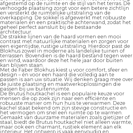
afgestemd op de ruimte en de stijl van het terras. De
verhoogde plaatsing zorgt voor een betere zichtlijn
en versterkt de ruimtelijke uitstraling van de
overkapping. De sokkel is afgewerkt met robuuste
materialen en een praktische achterwand, zodat het
geheel perfect aansluit bij de bestaande
architectuur.
De strakke lijnen van de haard vormen een mooi
contrast met natuurlijke materialen en zorgen voor
een eigentijdse, rustige uitstraling. Hierdoor past de
Blokhus zowel in moderne als landelijke tuinen of
terrassen. Bovendien is de haard bestand tegen weer
en wind, waardoor deze het hele jaar door buiten
kan blijven staan.
Met de Faber Blokhus kiest u voor comfort, sfeer en
design – én voor een haard die volledig aan te
passen is aan uw situatie.
Wij denken graag mee over
de juiste plaatsing en maatwerkoplossingen die
passen bij uw buitenruimte.
De Brutus houtkachel is een populaire keuze voor
mensen die op zoek zijn naar een efficiënte en
robuuste manier om hun huis te verwarmen. Deze
kachel staat bekend om zijn stevige constructie en
het vermogen om snel een ruimte op te warmen.
Gemaakt van duurzame materialen zoals gietijzer of
staal, biedt de Brutus houtkachel niet alleen warmte,
maar ook een charmant, rustiek element aan elk
interieur. Het ontwerp is vaak eenvoudig en