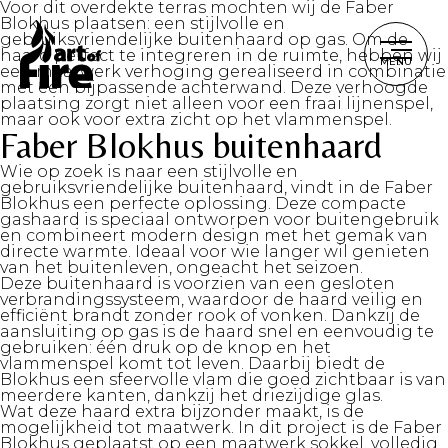
Voor dit overdekte terras mochten wij de Faber
Blokhus plaatsen: een stijlvolle en
gebruiksvriendelijke buitenhaard op gas. Om de
haard perfect te integreren in de ruimte, hebben wij
MENU
een maatwerk verhoging gerealiseerd in combinatie
met een bijpassende achterwand. Deze verhoogde
plaatsing zorgt niet alleen voor een fraai lijnenspel,
maar ook voor extra zicht op het vlammenspel.
Faber Blokhus buitenhaard
Wie op zoek is naar een stijlvolle en
gebruiksvriendelijke buitenhaard, vindt in de Faber
Blokhus een perfecte oplossing. Deze compacte
gashaard is speciaal ontworpen voor buitengebruik
en combineert modern design met het gemak van
directe warmte. Ideaal voor wie langer wil genieten
van het buitenleven, ongeacht het seizoen.
Deze buitenhaard is voorzien van een gesloten
verbrandingssysteem
, waardoor de haard veilig en
efficiënt brandt zonder rook of vonken. Dankzij de
aansluiting op gas is de haard snel en eenvoudig te
gebruiken: één druk op de knop en het
vlammenspel komt tot leven. Daarbij biedt de
Blokhus een sfeervolle vlam die goed zichtbaar is van
meerdere kanten, dankzij het driezijdige glas.
Wat deze haard extra bijzonder maakt, is de
mogelijkheid tot maatwerk. In dit project is de Faber
Blokhus geplaatst op een maatwerk sokkel, volledig