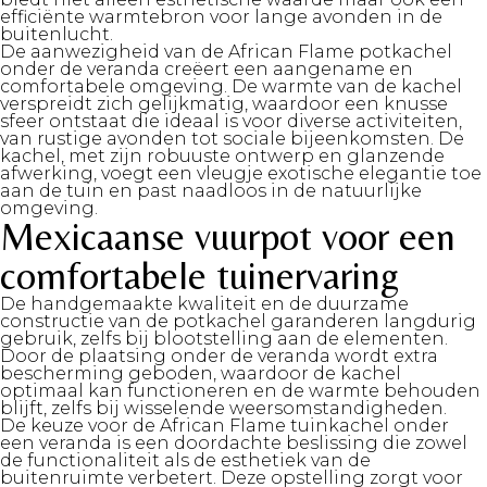
efficiënte warmtebron voor lange avonden in de
buitenlucht.
De aanwezigheid van de African Flame potkachel
onder de veranda creëert een aangename en
comfortabele omgeving. De warmte van de kachel
verspreidt zich gelijkmatig, waardoor een knusse
sfeer ontstaat die ideaal is voor diverse activiteiten,
van rustige avonden tot sociale bijeenkomsten. De
kachel, met zijn robuuste ontwerp en glanzende
afwerking, voegt een vleugje exotische elegantie toe
aan de tuin en past naadloos in de natuurlijke
omgeving.
Mexicaanse vuurpot voor een
comfortabele tuinervaring
De handgemaakte kwaliteit en de duurzame
constructie van de potkachel garanderen langdurig
gebruik, zelfs bij blootstelling aan de elementen.
Door de plaatsing onder de veranda wordt extra
bescherming geboden, waardoor de kachel
optimaal kan functioneren en de warmte behouden
blijft, zelfs bij wisselende weersomstandigheden.
De keuze voor de African Flame tuinkachel onder
een veranda is een doordachte beslissing die zowel
de functionaliteit als de esthetiek van de
buitenruimte verbetert. Deze opstelling zorgt voor