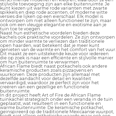
stijlvolle toevoeging zijn aan elke buitenruimte. Je
kunt kiezen uit warme rode varianten met zwarte
spikkels en diep rode accenten, of moderne witte
versies die lijken op een eierschaal. Elk model is
ontworpen om niet alleen functioneel te zijn, maar
ook om een vleugje elegantie en exotisme aan je
tuin toe te voegen.
Naast hun esthetische voordelen bieden deze
kachels ook praktische voordelen. Ze zijn ontworpen
om minder warmte te verliezen dan traditionele
open haarden, wat betekent dat je meer kunt
genieten van de warmte en het comfort van het vuur.
Dit maakt ze een uitstekende keuze voor iedereen
die op zoek is naar een efficiënte en stijlvolle manier
om hun buitenruimte te verwarmen.
African Flame
biedt naast potkachels ook andere
keramische producten zoals pizzaovens en
vuurkorven. Deze producten zijn allemaal met
dezelfde aandacht voor detail en kwaliteit
vervaardigd, waardoor ze perfect zijn voor het
creëren van een gezellige en functionele
buitenruimte.
In dit project heeft Art of Fire de African Flame
tuinkachel strategisch onder een veranda in de tuin
geplaatst, wat resulteert in een functionele en
warme buitenruimte. De keramische potkachel,
geïnspireerd op de traditionele Mexicaanse vuurpot,
biedt niet alleen esthetische waarde maar ook een