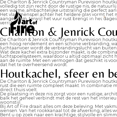
De Charlton & Jenrick Countryman Purevision houtkach
volledig tot zijn recht door de rustige nis, de natuur
een warme, ambachtelijke uitstraling die perfect aans
Het vlammenspel achter het heldere glas vormt het mi
INSPIRATE
H
aangenaam, terwijl het vuur rust brengt in het dage
verrijkt.
Charlton & Jenrick Co
De Charlton & Jenrick Countryman Purevision houtka
een hoog rendement en een schone verbranding, waar
luchtaanvoer wordt de verbrandingslucht van buiten 
Wat deze kachel extra bijzonder maakt, is de combina
luchtspoelsysteem, waardoor u altijd optimaal zicht 
aan de ruimte. Met een vermogen dat geschikt is vo
dat het te overheersend wordt.
Houtkachel, sfeer en b
De Charlton & Jenrick Countryman Purevision houtk
rust die een ruimte compleet maakt. In combinatie m
direct thuis voelt.
De plaatsing in deze nis zorgt voor een rustige, arch
balk het geheel verbindt met de rest van het interieu
woonstijl.
Bij Art of Fire draait alles om deze beleving.
Met vakman
wensen.
Van het rookkanaal tot de afwerking, alles w
Bent u op zoek naar een krachtige, stijlvolle en slim