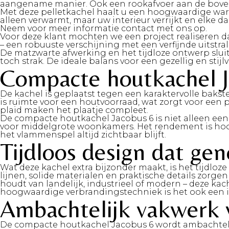
aangename manier. Ook een rookafvoer aan de bovenzijd
Met deze pelletkachel haalt u een hoogwaardige warm
alleen verwarmt, maar uw interieur verrijkt en elke 
Neem voor meer informatie contact met ons op.
Voor deze klant mochten we een project realiseren d
– een robuuste verschijning met een verfijnde uitst
De matzwarte afwerking en het tijdloze ontwerp sluit
toch strak. De ideale balans voor een gezellig en stijlv
Compacte houtkachel J
De kachel is geplaatst tegen een karaktervolle baks
is ruimte voor een houtvoorraad, wat zorgt voor ee
plaid maken het plaatje compleet.
De compacte houtkachel Jacobus 6 is niet alleen een 
voor middelgrote woonkamers. Het rendement is hoog,
het vlammenspel altijd zichtbaar blijft.
Tijdloos design dat ge
Wat deze kachel extra bijzonder maakt, is het tijdl
lijnen, solide materialen en praktische details zorgen
houdt van landelijk, industrieel of modern – deze ka
hoogwaardige verbrandingstechniek is het ook een in
Ambachtelijk vakwerk v
De compacte houtkachel Jacobus 6 wordt ambachtel