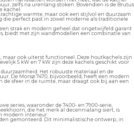
uur, zelfs na urenlang stoken. Bovendien is de Brutus
e kachel.
 krachtige warmte, maar ook een stijlvol en duurzaam
 die perfect past in zowel moderne als traditionele
een strak en modern geheel dat ongetwijfeld garant
ls, biedt met zijn wandmodellen een combinatie van
, maar ook uiterst functioneel. Deze houtkachels zijn
elijk 5 kW en 7 kW zijn deze kachels geschikt voor
n duurzaamheid. Het robuuste materiaal en de
uur. De Morsø 7470, bijvoorbeeld, heeft een modern
n de sfeer in de ruimte, maar draagt ook bij aan een
uwe series, waaronder de 7400- en 7900-serie,
khoorn, die het merk al decennialang siert, is
n modern interieur.
en gemonteerd. Dit minimalistische ontwerp, in