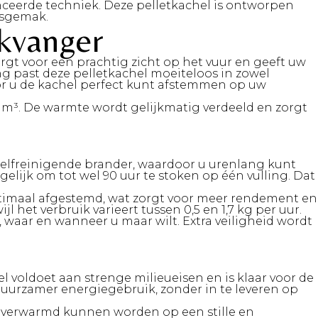
ceerde techniek. Deze pelletkachel is ontworpen
ksgemak.
ikvanger
orgt voor een prachtig zicht op het vuur en geeft uw
g past deze pelletkachel moeiteloos in zowel
oor u de kachel perfect kunt afstemmen op uw
40 m³. De warmte wordt gelijkmatig verdeeld en zorgt
 zelfreinigende brander, waardoor u urenlang kunt
elijk om tot wel 90 uur te stoken op één vulling. Dat
optimaal afgestemd, wat zorgt voor meer rendement en
 het verbruik varieert tussen 0,5 en 1,7 kg per uur.
waar en wanneer u maar wilt. Extra veiligheid wordt
el voldoet aan strenge milieueisen en is klaar voor de
duurzamer energiegebruik, zonder in te leveren op
 verwarmd kunnen worden op een stille en