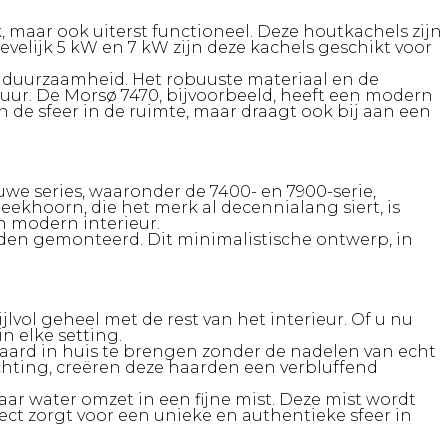
, maar ook uiterst functioneel. Deze houtkachels zijn
elijk 5 kW en 7 kW zijn deze kachels geschikt voor
n duurzaamheid. Het robuuste materiaal en de
uur. De Morsø 7470, bijvoorbeeld, heeft een modern
n de sfeer in de ruimte, maar draagt ook bij aan een
uwe series, waaronder de 7400- en 7900-serie,
khoorn, die het merk al decennialang siert, is
n modern interieur.
en gemonteerd. Dit minimalistische ontwerp, in
vol geheel met de rest van het interieur. Of u nu
n elke setting.
ard in huis te brengen zonder de nadelen van echt
chting, creëren deze haarden een verbluffend
r water omzet in een fijne mist. Deze mist wordt
ect zorgt voor een unieke en authentieke sfeer in