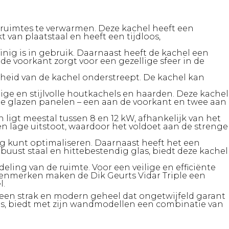
 ruimtes te verwarmen. Deze kachel heeft een
 van plaatstaal en heeft een tijdloos,
nig is in gebruik. Daarnaast heeft de kachel een
de voorkant zorgt voor een gezellige sfeer in de
heid van de kachel onderstreept. De kachel kan
ige en stijlvolle houtkachels en haarden. Deze kachel
rie glazen panelen – een aan de voorkant en twee aan
igt meestal tussen 8 en 12 kW, afhankelijk van het
en lage uitstoot, waardoor het voldoet aan de strenge
g kunt optimaliseren. Daarnaast heeft het een
ust staal en hittebestendig glas, biedt deze kachel
eling van de ruimte. Voor een veilige en efficiënte
e kenmerken maken de Dik Geurts Vidar Triple een
l.
een strak en modern geheel dat ongetwijfeld garant
ls, biedt met zijn wandmodellen een combinatie van