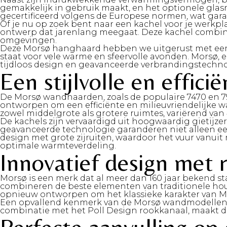
gemakkelijk in gebruik maakt, en het optionele glasr
gecertificeerd volgens de Europese normen, wat gara
Of je nu op zoek bent naar een kachel voor je werkpl
ontwerp dat jarenlang meegaat. Deze kachel combineert
omgevingen.
Deze Morsø hanghaard hebben we uitgerust met een P
staat voor vele warme en sfeervolle avonden. Morsø
tijdloos design en geavanceerde verbrandingstechnol
Een stijlvolle en effic
De Morsø wandhaarden, zoals de populaire 7470 en 797
ontworpen om een efficiënte en milieuvriendelijke w
zowel middelgrote als grotere ruimtes, variërend van 
De kachels zijn vervaardigd uit hoogwaardig gietijz
geavanceerde technologie garanderen niet alleen een
design met grote zijruiten, waardoor het vuur vanuit 
optimale warmteverdeling.
Innovatief design met r
Morsø is een merk dat al meer dan 160 jaar bekend st
combineren de beste elementen van traditionele hout
opnieuw ontworpen om het klassieke karakter van Mors
Een opvallend kenmerk van de Morsø wandmodellen i
combinatie met het Poll Design rookkanaal, maakt de