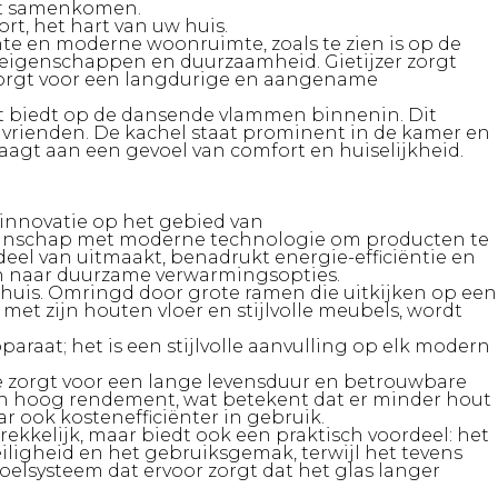
ort samenkomen.
rt, het hart van uw huis.
hte en moderne woonruimte, zoals te zien is op de
e eigenschappen en duurzaamheid. Gietijzer zorgt
k zorgt voor een langdurige en aangename
cht biedt op de dansende vlammen binnenin. Dit
n vrienden. De kachel staat prominent in de kamer en
raagt aan een gevoel van comfort en huiselijkheid.
 innovatie op het gebied van
akmanschap met moderne technologie om producten te
 deel van uitmaakt, benadrukt energie-efficiëntie en
jn naar duurzame verwarmingsopties.
huis. Omringd door grote ramen die uitkijken op een
 met zijn houten vloer en stijlvolle meubels, wordt
araat; het is een stijlvolle aanvulling op elk modern
e zorgt voor een lange levensduur en betrouwbare
 een hoog rendement, wat betekent dat er minder hout
 ook kostenefficiënter in gebruik.
rekkelijk, maar biedt ook een praktisch voordeel: het
ligheid en het gebruiksgemak, terwijl het tevens
elsysteem dat ervoor zorgt dat het glas langer