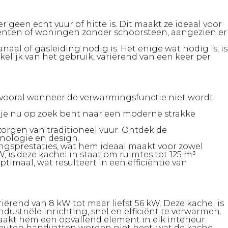
 geen echt vuur of hitte is. Dit maakt ze ideaal voor
enten of woningen zonder schoorsteen, aangezien er
aal of gasleiding nodig is. Het enige wat nodig is, is
elijk van het gebruik, variërend van een keer per
 vooral wanneer de verwarmingsfunctie niet wordt
Of je nu op zoek bent naar een moderne strakke
orgen van traditioneel vuur. Ontdek de
nologie en design.
ngsprestaties, wat hem ideaal maakt voor zowel
is deze kachel in staat om ruimtes tot 125 m³
imaal, wat resulteert in een efficiëntie van
iërend van 8 kW tot maar liefst 56 kW. Deze kachel is
striële inrichting, snel en efficiënt te verwarmen.
aakt hem een opvallend element in elk interieur.
outen handvatten worden niet heet, wat de kachel