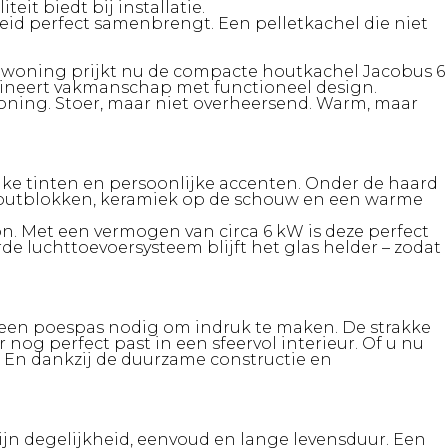
it biedt bij installatie.
id perfect samenbrengt. Een pelletkachel die niet
de woning prijkt nu de compacte houtkachel Jacobus 6
bineert vakmanschap met functioneel design.
woning. Stoer, maar niet overheersend. Warm, maar
jke tinten en persoonlijke accenten. Onder de haard
t houtblokken, keramiek op de schouw en een warme
n. Met een vermogen van circa 6 kW is deze perfect
 luchttoevoersysteem blijft het glas helder – zodat
 geen poespas nodig om indruk te maken. De strakke
 nog perfect past in een sfeervol interieur. Of u nu
g. En dankzij de duurzame constructie en
jn degelijkheid, eenvoud en lange levensduur. Een