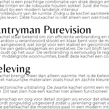
el is een prachtige combinatie van strak design en l
lijke tinten en de robuuste houten sokkel. Juist die ho
luit bij een modern landelijk interieur.
ddelpunt van de ruimte. Zodra u de kachel aansteekt,
OUTKACHELS
PELLETKACHELS
MAATWERK
ROOK
lijks leven. Deze houtkachel is niet alleen een warm
untryman Purevision
chel staat bekend om zijn efficiënte verbranding en
door u verantwoord stookt en klaar bent voor de mi
aangevoerd, wat zorgt voor een stabiel en gecontrol
tie van gebruiksgemak en prestaties. De ruit blijft 
houdt op het vuur. De verbranding is eenvoudig te reg
or middelgrote woonruimtes, biedt deze kachel een c
eleving
achel brengt meer dan alleen warmte.
Het is de belev
et natuurlijke materialen zoals hout en zachte kleur
itectonische uitstraling. De zwarte kachel vormt een 
r. Dit laat zien hoe een kachel niet alleen functionee
schap en oog voor detail zorgen wij ervoor dat elke 
ordt zorgvuldig uitgevoerd zodat u jarenlang geniet v
me pelletkachel die moeiteloos past in een modern int