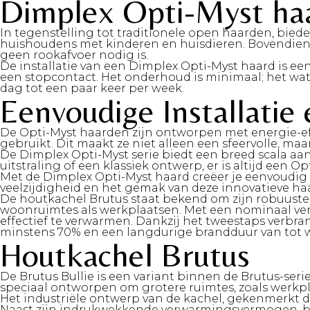
Dimplex Opti-Myst ha
In tegenstelling tot traditionele open haarden, biede
huishoudens met kinderen en huisdieren. Bovendien 
geen rookafvoer nodig is.
De installatie van een Dimplex Opti-Myst haard is een
een stopcontact. Het onderhoud is minimaal; het wat
dag tot een paar keer per week.
Eenvoudige Installati
De Opti-Myst haarden zijn ontworpen met energie-eff
gebruikt. Dit maakt ze niet alleen een sfeervolle, maa
De Dimplex Opti-Myst serie biedt een breed scala aan
uitstraling of een klassiek ontwerp, er is altijd een Op
Met de Dimplex Opti-Myst haard creëer je eenvoudig 
veelzijdigheid en het gemak van deze innovatieve ha
De houtkachel Brutus staat bekend om zijn robuuste,
woonruimtes als werkplaatsen. Met een nominaal verm
effectief te verwarmen. Dankzij het tweestaps verbra
minstens 70% en een langdurige brandduur van tot we
Houtkachel Brutus
De Brutus Bullie is een variant binnen de Brutus-seri
speciaal ontworpen om grotere ruimtes, zoals werkpla
Het industriële ontwerp van de kachel, gekenmerkt d
Naast zijn indrukwekkende verwarmingsvermogen, bie