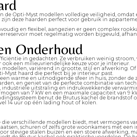
ard
n de Opti-Myst modellen volledige veiligheid, omdat er
zijn deze haarden perfect voor gebruik in appartem
voudig en flexibel, aangezien er geen complex rookkan
erreservoir moet regelmatig worden bijgevuld, afhank
e en Onderhoud
iciëntie in gedachten. Ze verbruiken weinig stroom,
r ook een milieuvriendelijke keuze voor je interieur.
 modellen, variërend in grootte, stijl en afwerking. 
ti-Myst haard die perfect bij je interieur past.
een warme en uitnodigende sfeer in huis, zonder de z
arden, en geniet van de perfecte combinatie van tech
 industriële uitstraling en indrukwekkende verwarmi
ogen van 7 kW en een maximale capaciteit van 9 kW, 
ndingssysteem benut de Brutus kachel de brandstof opt
l 14 uur op één lading hout of kolen.
e die verschillende modellen biedt, met vermogens var
atsen, schuren of zelfs grote woonkamers met een indu
oor stevige stalen buizen en een stoere afwerking, m
dt de Brutus kachel ook praktische voordelen. De h