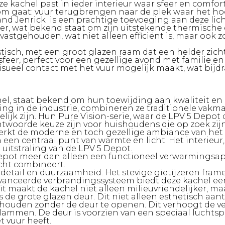
ze kachel past in ieder interieur waar sfeer en comf
 om gaat
: vuur terugbrengen naar de plek waar het hoo
and Jenrick is een prachtige toevoeging aan deze lic
jzer, wat bekend staat om zijn uitstekende thermisch
 vastgehouden, wat niet alleen efficiënt is, maar oo
stisch, met een groot glazen raam dat een helder zi
feer, perfect voor een gezellige avond met familie e
 visueel contact met het vuur mogelijk maakt, wat bijd
hel, staat bekend om hun toewijding aan kwaliteit en
ring in de industrie, combineren ze traditionele v
elijk zijn. Hun Pure Vision-serie, waar de LPV 5 Depot
twoorde keuze zijn voor huishoudens die op zoek zi
erkt de moderne en toch gezellige ambiance van het 
 een centraal punt van warmte en licht. Het interieur,
 uitstraling van de LPV 5 Depot.
 Depot meer dan alleen een functioneel verwarmingsapp
acht combineert.
etail en duurzaamheid. Het stevige gietijzeren fram
t geavanceerde verbrandingssysteem biedt deze kachel
aakt de kachel niet alleen milieuvriendelijker, maar
de grote glazen deur. Dit niet alleen esthetisch aant
houden zonder de deur te openen. Dit verhoogt de vei
mmen. De deur is voorzien van een speciaal luchtspo
t vuur heeft.