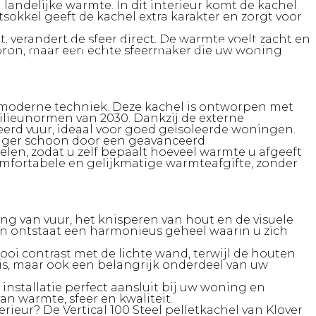
andelijke warmte. In dit interieur komt de kachel
utsokkel geeft de kachel extra karakter en zorgt voor
 verandert de sfeer direct. De warmte voelt zacht en
KANALEN
OVER ONS
CONTACT OPNEMEN
tebron, maar een echte sfeermaker die uw woning
 moderne techniek. Deze kachel is ontworpen met
lieunormen van 2030. Dankzij de externe
eerd vuur, ideaal voor goed geïsoleerde woningen.
langer schoon door een geavanceerd
elen, zodat u zelf bepaalt hoeveel warmte u afgeeft
omfortabele en gelijkmatige warmteafgifte, zonder
ing van vuur, het knisperen van hout en de visuele
en ontstaat een harmonieus geheel waarin u zich
mooi contrast met de lichte wand, terwijl de houten
l is, maar ook een belangrijk onderdeel van uw
installatie perfect aansluit bij uw woning en
an warmte, sfeer en kwaliteit.
erieur? De Vertical 100 Steel pelletkachel van
Klover