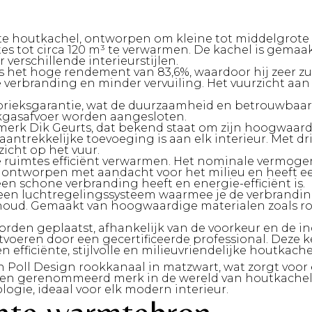
nte houtkachel, ontworpen om kleine tot middelgrote
s tot circa 120 m³ te verwarmen. De kachel is gemaakt
verschillende interieurstijlen.
 het hoge rendement van 83,6%, waardoor hij zeer zui
e verbranding en minder vervuiling. Het vuurzicht aan 
brieksgarantie, wat de duurzaamheid en betrouwbaar
okgasafvoer worden aangesloten.
 merk Dik Geurts, dat bekend staat om zijn hoogwaard
antrekkelijke toevoeging is aan elk interieur. Met d
zicht op het vuur.
uimtes efficiënt verwarmen. Het nominale vermogen l
 is ontworpen met aandacht voor het milieu en heeft e
n schone verbranding heeft en energie-efficiënt is.
 een luchtregelingssysteem waarmee je de verbrandin
oud. Gemaakt van hoogwaardige materialen zoals robu
rden geplaatst, afhankelijk van de voorkeur en de ind
 uitvoeren door een gecertificeerde professional. Dez
efficiënte, stijlvolle en milieuvriendelijke houtkache
oll Design rookkanaal in matzwart, wat zorgt voor 
, een gerenommeerd merk in de wereld van houtkache
ogie, ideaal voor elk modern interieur.