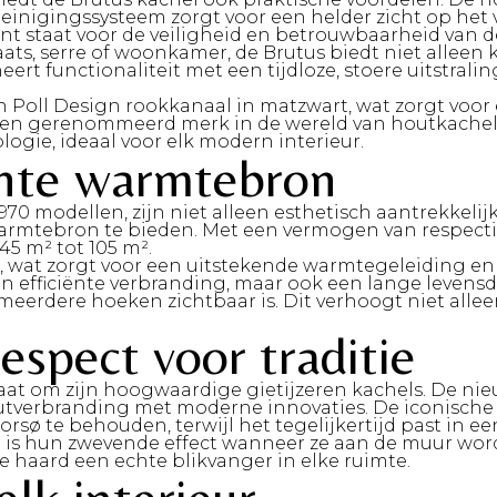
einigingssysteem zorgt voor een helder zicht op het v
nt staat voor de veiligheid en betrouwbaarheid van d
aats, serre of woonkamer, de Brutus biedt niet alleen
 functionaliteit met een tijdloze, stoere uitstraling
oll Design rookkanaal in matzwart, wat zorgt voor 
, een gerenommeerd merk in de wereld van houtkache
ogie, ideaal voor elk modern interieur.
iënte warmtebron
0 modellen, zijn niet alleen esthetisch aantrekkelijk
armtebron te bieden. Met een vermogen van respectiev
45 m² tot 105 m².
er, wat zorgt voor een uitstekende warmtegeleiding e
 efficiënte verbranding, maar ook een lange levensd
meerdere hoeken zichtbaar is. Dit verhoogt niet allee
espect voor traditie
aat om zijn hoogwaardige gietijzeren kachels. De nie
verbranding met moderne innovaties. De iconische ee
ø te behouden, terwijl het tegelijkertijd past in ee
s hun zwevende effect wanneer ze aan de muur word
 haard een echte blikvanger in elke ruimte.