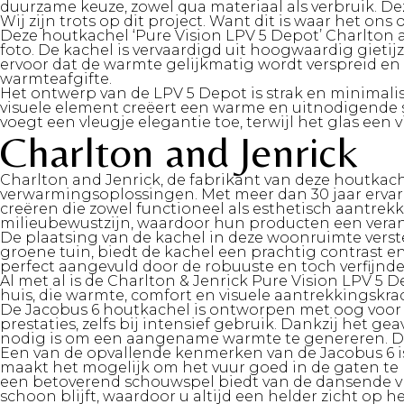
duurzame keuze, zowel qua materiaal als verbruik. De
Wij zijn trots op dit project.
Want dit is waar het ons
Deze houtkachel ‘Pure Vision LPV 5 Depot’ Charlton 
foto. De kachel is vervaardigd uit hoogwaardig gieti
ervoor dat de warmte gelijkmatig wordt verspreid en
warmteafgifte.
Het ontwerp van de LPV 5 Depot is strak en minimali
visuele element creëert een warme en uitnodigende s
voegt een vleugje elegantie toe, terwijl het glas een
Charlton and Jenrick
Charlton and Jenrick, de fabrikant van deze houtkac
verwarmingsoplossingen. Met meer dan 30 jaar erva
creëren die zowel functioneel als esthetisch aantrekk
milieubewustzijn, waardoor hun producten een veran
De plaatsing van de kachel in deze woonruimte verst
groene tuin, biedt de kachel een prachtig contrast en
perfect aangevuld door de robuuste en toch verfijnde
Al met al is de Charlton & Jenrick Pure Vision LPV 5
huis, die warmte, comfort en visuele aantrekkingskr
De Jacobus 6 houtkachel is ontworpen met oog voor d
prestaties, zelfs bij intensief gebruik. Dankzij he
nodig is om een aangename warmte te genereren. Dit m
Een van de opvallende kenmerken van de Jacobus 6 is 
maakt het mogelijk om het vuur goed in de gaten te 
een betoverend schouwspel biedt van de dansende vla
schoon blijft, waardoor u altijd een helder zicht op he