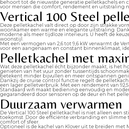
behoort tot de nieuwste generatie pelletkachels en
voor mensen die comfort, rendement en uitstraling 
Vertical 100 Steel pelle
Deze pelletkachel valt direct op door zijn strakke vo
woonkamer een warme en elegante uitstraling. Dankzi
moderne als meer tijdloze interieurs. U heeft de keu
woonstijl.
Met een vermogen van 2,6 tot 9,6 kW verwarmt de Vert
voor een aangenaam en constant binnenklimaat, idea
Pelletkachel met maxi
Wat deze pelletkachel écht bijzonder maakt, is het 
genieten van het vuur zonder tussentijds schoonmaken
betekent minder bijvullen en meer ontspannen geni
Dankzij de cruise control functie regelt de pelletka
een lager pelletverbruik. Met een rendement van 92,5 p
Standaard wifi maakt bediening eenvoudig en modern.
gegarandeerd door sensoren op de deur en het pellet
Duurzaam verwarmen
De Vertical 100 Steel pelletkachel is niet alleen een 
toekomst. Door de efficiënte verbranding en slimme t
comfort of sfeer.
Optioneel is de kachel van Klover uit te breiden met M