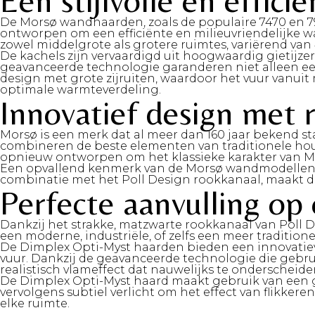
Een stijlvolle en effic
De Morsø wandhaarden, zoals de populaire 7470 en 797
ontworpen om een efficiënte en milieuvriendelijke w
zowel middelgrote als grotere ruimtes, variërend van 
De kachels zijn vervaardigd uit hoogwaardig gietijz
geavanceerde technologie garanderen niet alleen een
design met grote zijruiten, waardoor het vuur vanuit 
optimale warmteverdeling.
Innovatief design met r
Morsø is een merk dat al meer dan 160 jaar bekend st
combineren de beste elementen van traditionele hout
opnieuw ontworpen om het klassieke karakter van Mors
Een opvallend kenmerk van de Morsø wandmodellen i
combinatie met het Poll Design rookkanaal, maakt de
Perfecte aanvulling op 
Dankzij het strakke, matzwarte rookkanaal van Poll D
een moderne, industriële, of zelfs een meer traditione
De Dimplex Opti-Myst haarden bieden een innovatiev
vuur. Dankzij de geavanceerde technologie die gebr
realistisch vlameffect dat nauwelijks te onderscheiden
De Dimplex Opti-Myst haard maakt gebruik van een ge
vervolgens subtiel verlicht om het effect van flikker
elke ruimte.