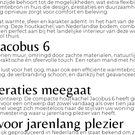
e behoort tot de mogelijkheden, wat extra flexibilite
tebron in huis die design, prestaties en duurzaamhe
dag opnieuw zorgt voor comfort en beleving.
at warmte, sfeer en karakter ademt. In het hart van 
raling. Deze houtkachel, van Nederlandse bodem, com
en perfect aan bij het landelijke interieur van deze 
ol thuis.
acobus 6
tenen muur, omringd door zachte materialen, natuurli
n praktische én sfeervolle touch. Een rotan mand me
lust voor het oog, maar ook een efficiënte warmtebro
 de verbranding schoon, en dankzij het geavanceerde
neraties meegaat
oze ontwerp. De compacte houtkachel Jacobus 6 heeft
 voor een ontwerp dat zowel vandaag als over tien jaar
chel voegt zich moeiteloos naar de stijl van uw wonin
vestering waar u jarenlang plezier van heeft.
oor jarenlang plezier
ijk geproduceerd in Nederland
en staat bekend om zi