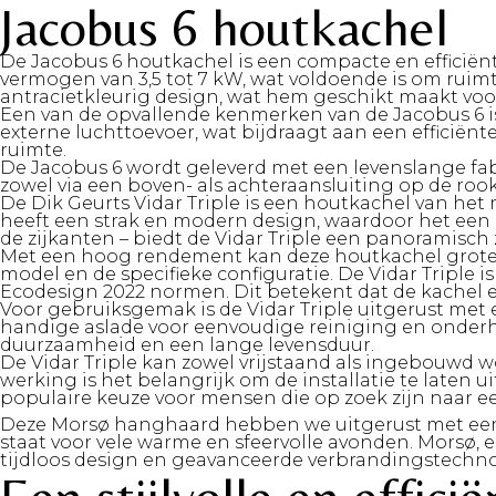
Jacobus 6 houtkachel
De Jacobus 6 houtkachel is een compacte en efficië
vermogen van 3,5 tot 7 kW, wat voldoende is om ruimte
antracietkleurig design, wat hem geschikt maakt voor 
Een van de opvallende kenmerken van de Jacobus 6 is
externe luchttoevoer, wat bijdraagt aan een efficiënt
ruimte.
De Jacobus 6 wordt geleverd met een levenslange fa
zowel via een boven- als achteraansluiting op de ro
De Dik Geurts Vidar Triple is een houtkachel van het
heeft een strak en modern design, waardoor het een a
de zijkanten – biedt de Vidar Triple een panoramisch 
Met een hoog rendement kan deze houtkachel grote r
model en de specifieke configuratie. De Vidar Triple
Ecodesign 2022 normen. Dit betekent dat de kachel ee
Voor gebruiksgemak is de Vidar Triple uitgerust met
handige aslade voor eenvoudige reiniging en onderh
duurzaamheid en een lange levensduur.
De Vidar Triple kan zowel vrijstaand als ingebouwd wo
werking is het belangrijk om de installatie te laten
populaire keuze voor mensen die op zoek zijn naar een 
Deze Morsø hanghaard hebben we uitgerust met een P
staat voor vele warme en sfeervolle avonden. Morsø
tijdloos design en geavanceerde verbrandingstechnol