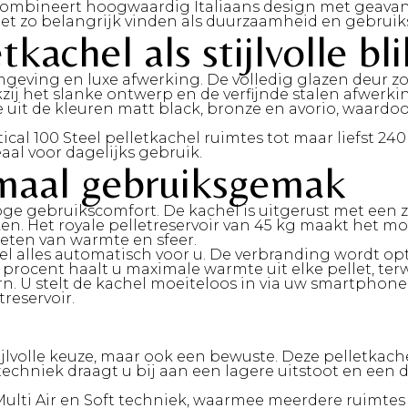
 combineert hoogwaardig Italiaans design met geavan
net zo belangrijk vinden als duurzaamheid en gebrui
tkachel als stijlvolle bl
rmgeving en luxe afwerking. De volledig glazen deur z
j het slanke ontwerp en de verfijnde stalen afwerkin
ze uit de kleuren matt black, bronze en avorio, waard
ical 100 Steel pelletkachel ruimtes tot maar liefst 2
al voor dagelijks gebruik.
maal gebruiksgemak
hoge gebruikscomfort. De kachel is uitgerust met een
. Het royale pelletreservoir van 45 kg maakt het mog
eten van warmte en sfeer.
chel alles automatisch voor u. De verbranding wordt 
rocent haalt u maximale warmte uit elke pellet, terwijl
 U stelt de kachel moeiteloos in via uw smartphone, 
reservoir.
stijlvolle keuze, maar ook een bewuste. Deze pelletkach
echniek draagt u bij aan een lagere uitstoot en een 
ulti Air en Soft techniek
, waarmee meerdere ruimtes