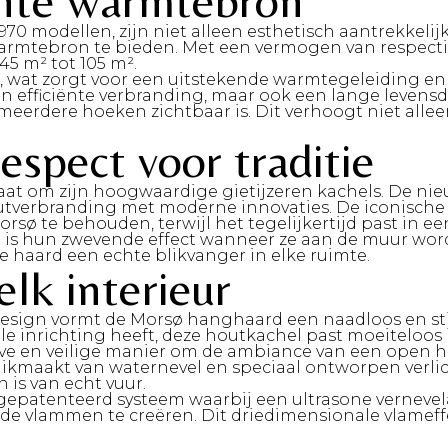
iënte warmtebron
0 modellen, zijn niet alleen esthetisch aantrekkelijk
armtebron te bieden. Met een vermogen van respectiev
45 m² tot 105 m².
er, wat zorgt voor een uitstekende warmtegeleiding e
 efficiënte verbranding, maar ook een lange levensd
meerdere hoeken zichtbaar is. Dit verhoogt niet allee
espect voor traditie
aat om zijn hoogwaardige gietijzeren kachels. De nie
verbranding met moderne innovaties. De iconische ee
ø te behouden, terwijl het tegelijkertijd past in ee
s hun zwevende effect wanneer ze aan de muur word
 haard een echte blikvanger in elke ruimte.
elk interieur
esign vormt de Morsø hanghaard een naadloos en stijl
le inrichting heeft, deze houtkachel past moeiteloos i
e en veilige manier om de ambiance van een open ha
uikmaakt van waternevel en speciaal ontworpen verli
 is van echt vuur.
patenteerd systeem waarbij een ultrasone vernevelaa
ende vlammen te creëren. Dit driedimensionale vlameff