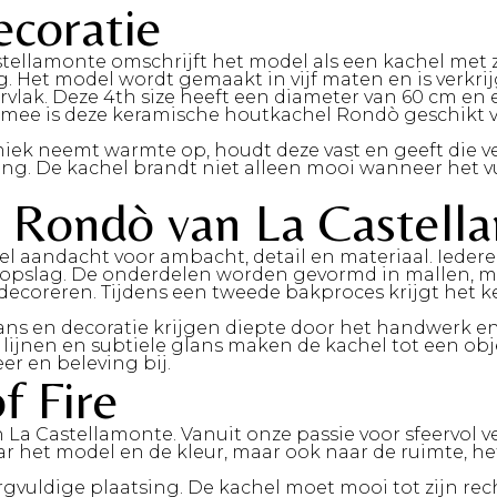
ecoratie
llamonte omschrijft het model als een kachel met zac
ing. Het model wordt gemaakt in vijf maten en is verk
ervlak. Deze 4th size heeft een diameter van 60 cm e
aarmee is deze keramische houtkachel Rondò geschikt
miek neemt warmte op, houdt deze vast en geeft die ve
. De kachel brandt niet alleen mooi wanneer het vuu
 Rondò van La Castell
el aandacht voor ambacht, detail en materiaal. Iedere
mteopslag. De onderdelen worden gevormd in mallen,
decoreren. Tijdens een tweede bakproces krijgt het k
lans en decoratie krijgen diepte door het handwerk en
e lijnen en subtiele glans maken de kachel tot een obj
er en beleving bij.
f Fire
n La Castellamonte. Vanuit onze passie voor sfeervol 
aar het model en de kleur, maar ook naar de ruimte, h
gvuldige plaatsing. De kachel moet mooi tot zijn r