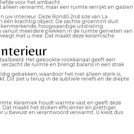
liefde voor het ambacht.
t alleen verwarmt, maar een ruimte verrijkt en gasten
n uw interieur. Deze Rondò 2nd size van La
één krachtig object. De zachte groentint sluit
die kenmerkende, hoogwaardige uitstraling.
en vanuit meerdere plekken in de ruimte genieten van
beweegt met u mee. Dat maakt deze keramische
nterieur
otaalbeeld. Het gekookte rookkanaal geeft een
verzacht de ruimte en brengt balans in een strak
ldig gebakken, waardoor het niet alleen sterk is,
Dit ziet u terug in de subtiele reliëfs en de diepte
rmte. Keramiek houdt warmte vast en geeft deze
 Dat maakt het stoken efficiënter en prettiger.
or u bewust en verantwoord verwarmt. U kiest dus