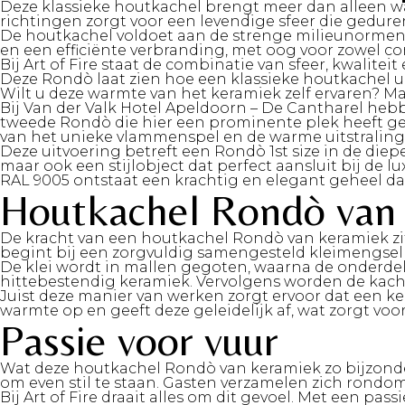
Deze klassieke houtkachel brengt meer dan alleen war
richtingen zorgt voor een levendige sfeer die gedure
De houtkachel voldoet aan de strenge milieunormen
en een efficiënte verbranding, met oog voor zowel com
Bij Art of Fire staat de combinatie van sfeer, kwalite
Deze Rondò laat zien hoe een klassieke houtkachel ui
Wilt u deze warmte van het keramiek zelf ervaren?
Ma
Bij Van der Valk Hotel Apeldoorn – De Cantharel he
tweede Rondò die hier een prominente plek heeft gekr
van het unieke vlammenspel en de warme uitstraling 
Deze uitvoering betreft een Rondò 1st size in de die
maar ook een stijlobject dat perfect aansluit bij de 
RAL 9005 ontstaat een krachtig en elegant geheel da
Houtkachel Rondò van 
De kracht van een houtkachel Rondò van keramiek zi
begint bij een zorgvuldig samengesteld kleimengse
De klei wordt in mallen gegoten, waarna de onderdel
hittebestendig keramiek. Vervolgens worden de kache
Juist deze manier van werken zorgt ervoor dat een 
warmte op en geeft deze geleidelijk af, wat zorgt vo
Passie voor vuur
Wat deze houtkachel Rondò van keramiek zo bijzonde
om even stil te staan. Gasten verzamelen zich rondo
Bij
Art of Fire
draait alles om dit gevoel. Met een pass