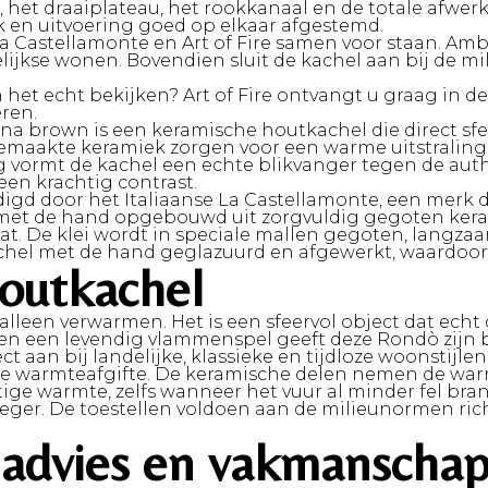
et draaiplateau, het rookkanaal en de totale afwerkin
ek en uitvoering goed op elkaar afgestemd.
a Castellamonte en Art of Fire samen voor staan. Amb
elijkse wonen. Bovendien sluit de kachel aan bij de 
 het echt bekijken? Art of Fire ontvangt u graag in 
eren.
a brown is een keramische houtkachel die direct sfee
emaakte keramiek zorgen voor een warme uitstraling 
ng vormt de kachel een echte blikvanger tegen de aut
en krachtig contrast.
igd door het Italiaanse
La Castellamonte
, een merk 
t met de hand opgebouwd uit zorgvuldig gegoten kera
t. De klei wordt in speciale mallen gegoten, langz
hel met de hand geglazuurd en afgewerkt, waardoor i
houtkachel
leen verwarmen. Het is een sfeervol object dat echt o
 en een levendig vlammenspel geeft deze Rondò zijn 
ct aan bij landelijke, klassieke en tijdloze woonstijlen
 warmteafgifte. De keramische delen nemen de warmt
atige warmte, zelfs wanneer het vuur al minder fel 
oeger. De toestellen voldoen aan de milieunormen ri
jk advies en vakmanscha