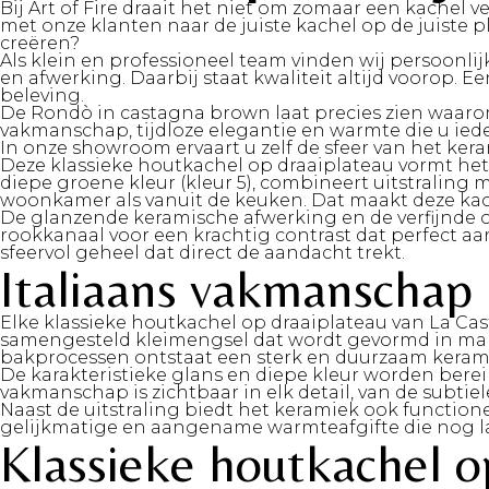
Bij Art of Fire draait het niet om zomaar een kachel
met onze klanten naar de juiste kachel op de juiste p
creëren?
Als klein en professioneel team vinden wij persoonlij
en afwerking. Daarbij staat kwaliteit altijd voorop. 
beleving.
De Rondò in castagna brown laat precies zien waaro
vakmanschap
, tijdloze elegantie en warmte die u ie
In onze showroom ervaart u zelf de sfeer van het ker
Deze klassieke houtkachel op draaiplateau vormt he
diepe groene kleur (kleur 5), combineert uitstraling
woonkamer als vanuit de keuken. Dat maakt deze kach
De glanzende keramische afwerking en de verfijnde or
rookkanaal voor een krachtig contrast dat perfect aa
sfeervol geheel dat direct de aandacht trekt.
Italiaans vakmanschap
Elke klassieke houtkachel op draaiplateau van La Cas
samengesteld kleimengsel dat wordt gevormd in ma
bakprocessen ontstaat een sterk en duurzaam keram
De karakteristieke glans en diepe kleur worden berei
vakmanschap is zichtbaar in elk detail, van de subtie
Naast de uitstraling biedt het keramiek ook functione
gelijkmatige en aangename warmteafgifte die nog lan
Klassieke houtkachel o