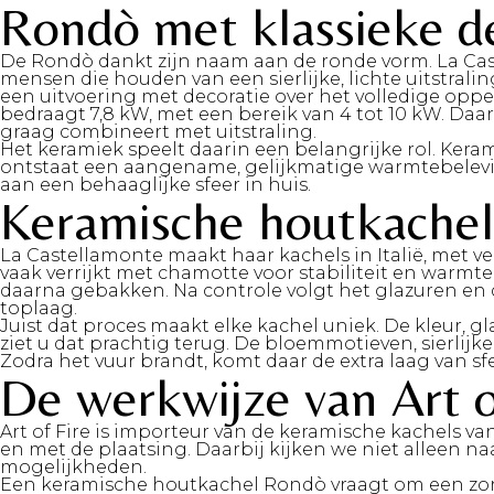
Rondò met klassieke d
De Rondò dankt zijn naam aan de ronde vorm. La Caste
mensen die houden van een sierlijke, lichte uitstral
een uitvoering met decoratie over het volledige opp
bedraagt 7,8 kW, met een bereik van 4 tot 10 kW. D
graag combineert met uitstraling.
Het keramiek speelt daarin een belangrijke rol. Kera
ontstaat een aangename, gelijkmatige warmtebeleving
aan een behaaglijke sfeer in huis.
Keramische houtkachel
La Castellamonte maakt haar kachels in Italië, met ve
vaak verrijkt met chamotte voor stabiliteit en war
daarna gebakken. Na controle volgt het glazuren en 
toplaag.
Juist dat proces maakt elke kachel uniek. De kleur, g
ziet u dat prachtig terug. De bloemmotieven, sierlijk
Zodra het vuur brandt, komt daar de extra laag van sfe
De werkwijze van Art o
Art of Fire is importeur van de keramische kachels va
en met de plaatsing. Daarbij kijken we niet alleen n
mogelijkheden.
Een keramische houtkachel Rondò vraagt om een zor