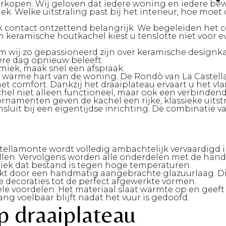
 verkopen. Wij geloven dat iedere woning en iedere be
lek. Welke uitstraling past bij het interieur, hoe moe
k contact ontzettend belangrijk. We begeleiden het co
Een keramische houtkachel kiest u tenslotte niet voor
m wij zo gepassioneerd zijn over keramische designk
dere dag opnieuw beleeft.
amiek, maak snel een afspraak.
t warme hart van de woning. De Rondò van La Castell
 met comfort. Dankzij het draaiplateau ervaart u het
el niet alleen functioneel, maar ook een verbindend
namenten geven de kachel een rijke, klassieke uitstr
nsluit bij een eigentijdse inrichting. De combinatie 
tellamonte wordt volledig ambachtelijk vervaardigd in
llen.
Vervolgens worden alle onderdelen met de han
iek dat bestand is tegen hoge temperaturen.
kt door een handmatig aangebrachte glazuurlaag. Dit 
le decoraties tot de perfect afgewerkte vormen.
le voordelen. Het materiaal slaat warmte op en geeft 
g voelbaar blijft nadat het vuur is gedoofd.
p draaiplateau