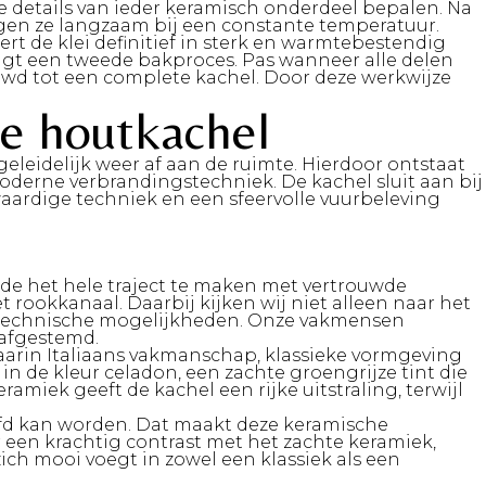
e details van ieder keramisch onderdeel bepalen. Na
gen ze langzaam bij een constante temperatuur.
t de klei definitief in sterk en warmtebestendig
olgt een tweede bakproces. Pas wanneer alle delen
d tot een complete kachel. Door deze werkwijze
e houtkachel
eidelijk weer af aan de ruimte. Hierdoor ontstaat
oderne verbrandingstechniek. De kachel sluit aan bij
ardige techniek en een sfeervolle vuurbeleving
ende het hele traject te maken met vertrouwde
t rookkanaal. Daarbij kijken wij niet alleen naar het
de technische mogelijkheden. Onze vakmensen
 afgestemd.
aarin Italiaans vakmanschap, klassieke vormgeving
 de kleur celadon, een zachte groengrijze tint die
amiek geeft de kachel een rijke uitstraling, terwijl
efd kan worden. Dat maakt deze keramische
 een krachtig contrast met het zachte keramiek,
zich mooi voegt in zowel een klassiek als een