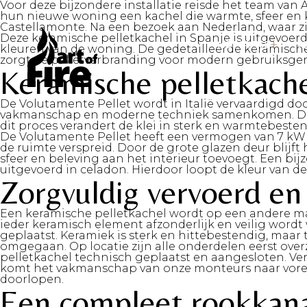
Voor deze bijzondere installatie reisde het team va
hun nieuwe woning een kachel die warmte, sfeer en 
Castellamonte. Na een bezoek aan Nederland, waar zij 
Deze keramische pelletkachel in Spanje is uitgevoerd
INSPIRATE
H
kleuren van de woning. De gedetailleerde keramische d
zorgt de pelletverbranding voor modern gebruiksgem
Keramische pelletkache
De Volutamente Pellet wordt in Italië vervaardigd do
vakmanschap en moderne techniek samenkomen. De o
dit proces verandert de klei in sterk en warmtebest
De Volutamente Pellet heeft een vermogen van 7 kW 
de ruimte verspreid. Door de grote glazen deur blij
sfeer en beleving aan het interieur toevoegt. Een bi
uitgevoerd in celadon. Hierdoor loopt de kleur van de
Zorgvuldig vervoerd e
Een keramische pelletkachel wordt op een andere ma
ieder keramisch element afzonderlijk en veilig wordt 
geplaatst. Keramiek is sterk en hittebestendig, maa
omgegaan. Op locatie zijn alle onderdelen eerst ove
pelletkachel technisch geplaatst en aangesloten. Ve
komt het vakmanschap van onze monteurs naar voren.
doorlopen.
Een compleet rookkanaa