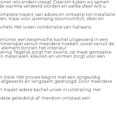
woner iets anders vraagt. Daarom kijken wij samen
t de warmte verdeeld worden en welke sfeer wilt u
mplete traject, van advies en ontwerp tot installatie
 even, maar voor jarenlang wooncomfort, sfeer en
achels.
Het is een combinatie van Italiaans
amonte, een keramische kachel uitgevoerd in een
 vlammenspel vanuit meerdere hoeken, zowel vanuit de
 element binnen het interieur.
aling. Tegelijk zorgt het zwarte, op maat gemaakte
van materialen, kleuren en vormen zorgt voor een
 Italië. Het proces begint met een zorgvuldig
d afgewerkt en langzaam gedroogd.
Door meerdere
maakt iedere kachel uniek in uitstraling. Het
deze geleidelijk af. Hierdoor ontstaat een