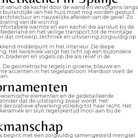
pt vanuit de kachel door de wand en vervolgens langs
De buitenzijde van het huis moet nog worden gestuct
chitectuur en nauwelijks afleiden van de gevel. Zo
tstraling van de woning.
fortabele warmte en een kachel die aansluit bij de
in Nederland en het veilige transport tot de montage
or dat ontwerp, techniek en uitvoering zorgvuldig op
kend middelpunt in het interieur. De diepe
ing. Het keramiek vangt het licht op een bijzondere
, bladeren en vogels op die als reliëf in de
. De geometrische tegels in groene, blauwe en
rme accenten in het tegelpatroon. Hierdoor voelt de
ken.
 ornamenten
e keramische elementen en de gedetailleerde
onder dat de uitstraling zwaar wordt. Het
 decoratieve afwerking volledig tot haar recht. Het
eramiek en sluit tegelijkertijd mooi aan bij de
vakmanschap
es begint met een zorgvuldig samengesteld mengsel