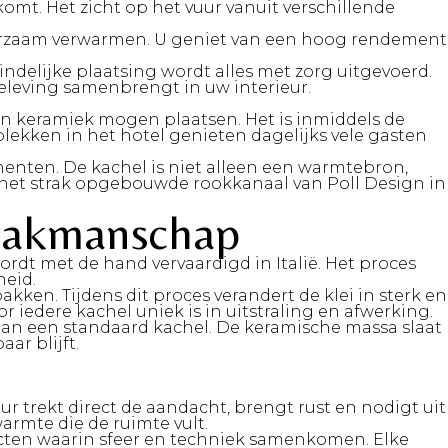
mt. Het zicht op het vuur vanuit verschillende
urzaam verwarmen. U geniet van een hoog rendement
teindelijke plaatsing wordt alles met zorg uitgevoerd.
beleving samenbrengt in uw interieur.
n keramiek mogen plaatsen. Het is inmiddels de
lekken in het hotel genieten dagelijks vele gasten
menten. De kachel is niet alleen een warmtebron,
met het strak opgebouwde rookkanaal van Poll Design in
 vakmanschap
rdt met de hand vervaardigd in Italië. Het proces
heid.
n. Tijdens dit proces verandert de klei in sterk en
edere kachel uniek is in uitstraling en afwerking.
an een standaard kachel. De keramische massa slaat
ar blijft.
uur trekt direct de aandacht, brengt rust en nodigt uit
rmte die de ruimte vult.
ojecten waarin sfeer en techniek samenkomen. Elke