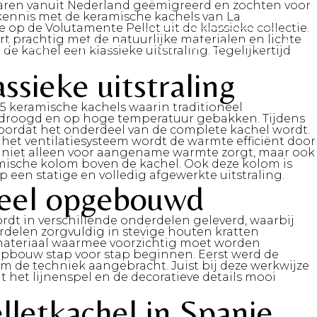
 waren vanuit Nederland geëmigreerd en zochten voor
kennis met de keramische kachels van La
 op de Volutamente Pellet uit de klassieke collectie.
t prachtig met de natuurlijke materialen en lichte
KANALEN
OVER ONS
CONTACT OPNEMEN
 kachel een klassieke uitstraling. Tegelijkertijd
ssieke uitstraling
75 keramische kachels waarin traditioneel
droogd en op hoge temperatuur gebakken. Tijdens
voordat het onderdeel van de complete kachel wordt.
et ventilatiesysteem wordt de warmte efficiënt door
el niet alleen voor aangename warmte zorgt, maar ook
amische kolom boven de kachel. Ook deze kolom is
p een statige en volledig afgewerkte uitstraling.
deel opgebouwd
t in verschillende onderdelen geleverd, waarbij
erdelen zorgvuldig in stevige houten kratten
r materiaal waarmee voorzichtig moet worden
opbouw stap voor stap beginnen. Eerst werd de
m de techniek aangebracht. Juist bij deze werkwijze
het lijnenspel en de decoratieve details mooi
lletkachel in Spanje