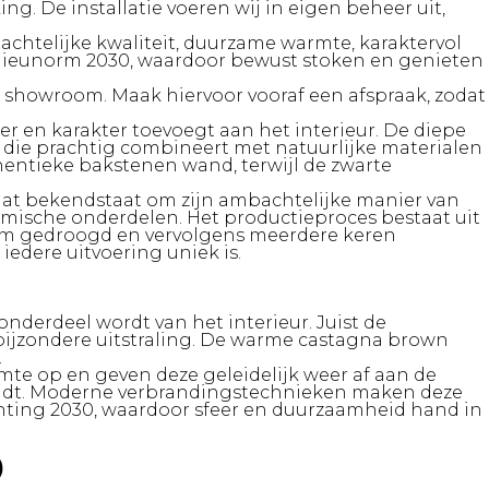
g. De installatie voeren wij in eigen beheer uit,
achtelijke kwaliteit, duurzame warmte, karaktervol
milieunorm 2030, waardoor bewust stoken en genieten
de showroom. Maak hiervoor vooraf een afspraak, zodat
r en karakter toevoegt aan het interieur. De diepe
die prachtig combineert met natuurlijke materialen
hentieke bakstenen wand, terwijl de zwarte
dat bekendstaat om zijn ambachtelijke manier van
mische onderdelen. Het productieproces bestaat uit
aam gedroogd en vervolgens meerdere keren
edere uitvoering uniek is.
nderdeel wordt van het interieur. Juist de
bijzondere uitstraling. De warme castagna brown
.
e op en geven deze geleidelijk weer af aan de
brandt. Moderne verbrandingstechnieken maken deze
chting 2030, waardoor sfeer en duurzaamheid hand in
p