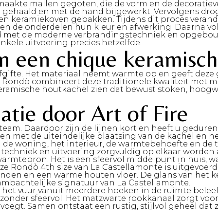
maakte mallen gegoten, die de vorm en de decoratiev
 gehaald en met de hand bijgewerkt. Vervolgens dro
n keramiekoven gebakken. Tijdens dit proces verander
jgen de onderdelen hun kleur en afwerking. Daarna v
rd met de moderne verbrandingstechniek en opgebouw
nkele uitvoering precies hetzelfde.
 een chique keramisch
te. Het materiaal neemt warmte op en geeft deze gel
e Rondò combineert deze traditionele kwaliteit met m
eramische houtkachel zien dat bewust stoken, hoogwa
atie door Art of Fire
 team
. Daardoor zijn de lijnen kort en heeft u gedur
 en met de uiteindelijke plaatsing van de kachel en he
an de woning, het interieur, de warmtebehoefte en 
 techniek en uitvoering zorgvuldig op elkaar worden
rmtebron. Het is een sfeervol middelpunt in huis, w
ondò 4th size van La Castellamonte is uitgevoerd in
wanden en een warme houten vloer. De glans van het ker
ambachtelijke signatuur van La Castellamonte.
r het vuur vanuit meerdere hoeken in de ruimte bele
zonder sfeervol. Het matzwarte rookkanaal zorgt voor
voegt. Samen ontstaat een rustig, stijlvol geheel dat 