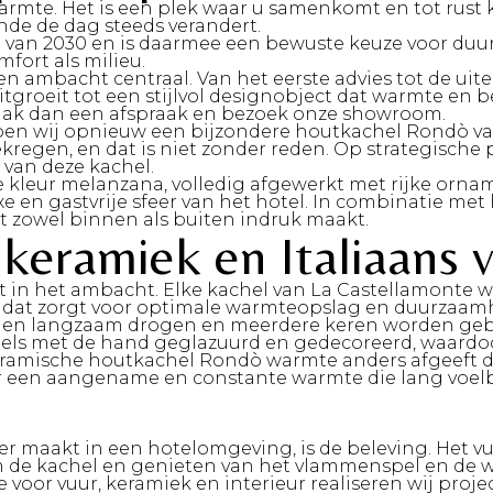
mte. Het is een plek waar u samenkomt en tot rust ko
nde de dag steeds verandert.
 van 2030 en is daarmee een bewuste keuze voor du
fort als milieu.
it en ambacht centraal. Van het eerste advies tot de ui
tgroeit tot een stijlvol designobject dat warmte en 
ak dan een afspraak en bezoek onze showroom.
bben wij opnieuw een bijzondere houtkachel Rondò va
egen, en dat is niet zonder reden. Op strategische p
van deze kachel.
pe kleur melanzana, volledig afgewerkt met rijke orna
luxe en gastvrije sfeer van het hotel. In combinatie 
t zowel binnen als buiten indruk maakt.
keramiek en Italiaans
t in het ambacht.
Elke kachel van
La Castellamonte
wo
l dat zorgt voor optimale warmteopslag en duurzaam
en langzaam drogen en meerdere keren worden gebakke
ls met de hand geglazuurd en gedecoreerd, waardoor i
keramische houtkachel Rondò warmte anders afgeeft d
or een aangename en constante warmte die lang voelba
r maakt in een hotelomgeving, is de beleving
. Het v
m de kachel en genieten van het vlammenspel en de wa
ie voor vuur, keramiek en interieur realiseren wij pr