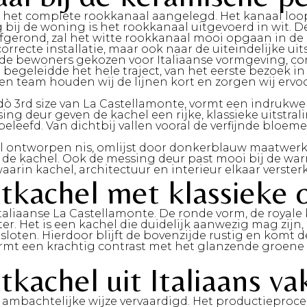
ok het complete rookkanaal aangelegd. Het kanaal loo
 bij de woning is het rookkanaal uitgevoerd in wit. 
erond, zal het witte rookkanaal mooi opgaan in de ar
orrecte installatie, maar ook naar de uiteindelijke ui
de bewoners gekozen voor Italiaanse vormgeving, com
re begeleidde het hele traject, van het eerste bezoek 
en team houden wij de lijnen kort en zorgen wij ervo
 3rd size van La Castellamonte, vormt een indrukwek
ng deur geven de kachel een rijke, klassieke uitstral
leefd. Van dichtbij vallen vooral de verfijnde bloemen
al ontworpen nis, omlijst door donkerblauw maatwerk
an de kachel. Ook de messing deur past mooi bij de wa
arin kachel, architectuur en interieur elkaar verster
tkachel met klassieke
Italiaanse La Castellamonte. De ronde vorm, de royal
Het is een kachel die duidelijk aanwezig mag zijn, z
loten. Hierdoor blijft de bovenzijde rustig en komt de
ormt een krachtig contrast met het glanzende groene k
tkachel uit Italiaans 
p ambachtelijke wijze vervaardigd
. Het productieproc