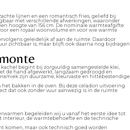
hte lijnen en een romantisch fries, geliefd bij
rijgbaar met verschillende afwerkingen, waaronder
n een hoogte van 156 cm. De nominale warmteafgifte
 voor een royaal woonvolume en voor wie warmte
rvolgens geleidelijk af aan de ruimte. Daardoor
r zichtbaar is, maar blijft ook daarna nog bijdragen
amonte
 kachel begint bij zorgvuldig samengestelde klei,
 met de hand afgewerkt, langzaam gedroogd en
eramiek zijn duurzame, kleurvaste en hittebestendige
 het bakken in de oven. Bij deze celadon uitvoering
ect dat ook zonder vuur aanwezig is in de ruimte.
verwarmen begeleiden wij u vanaf het eerste idee tot
et interieur, de warmtebehoefte en de technische
echt komen, maar ook technisch goed worden