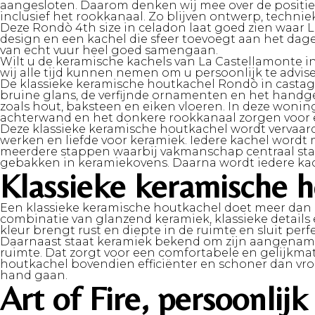
aangesloten. Daarom denken wij mee over de positie, h
inclusief het rookkanaal. Zo blijven ontwerp, techni
Deze Rondò 4th size in celadon laat goed zien waar L
design en een kachel die sfeer toevoegt aan het dag
van echt vuur heel goed samengaan.
Wilt u de keramische kachels van La Castellamonte in
wij alle tijd kunnen nemen om u persoonlijk te advis
De klassieke keramische houtkachel Rondò in castagn
bruine glans, de verfijnde ornamenten en het handg
zoals hout, baksteen en eiken vloeren. In deze woni
achterwand en het donkere rookkanaal zorgen voor e
Deze klassieke keramische houtkachel wordt vervaard
werken en liefde voor keramiek. Iedere kachel word
meerdere stappen waarbij vakmanschap centraal staa
gebakken in keramiekovens. Daarna wordt iedere kac
Klassieke keramische 
Een klassieke keramische houtkachel doet meer dan al
combinatie van glanzend keramiek, klassieke details
kleur brengt rust en diepte in de ruimte en sluit perfe
Daarnaast staat keramiek bekend om zijn aangename
ruimte. Dat zorgt voor een comfortabele en gelijkm
houtkachel bovendien efficiënter en schoner dan vr
hand gaan.
Art of Fire, persoonli