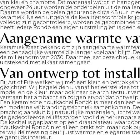
van klei en chamotte. Dit materiaal wordt in handge
ongeveer 24 uur worden de onderdelen uit de mallen
Daarna worden de delen gedurende circa 48 uur in ee
keramiek. Na een uitgebreide kwaliteitscontrole kri
volledig zijn gecontroleerd, worden ze gecombinee
heeft iedere Rondò een eigen uitstraling en is geen e
Aangename warmte van
Keramiek staat bekend om zijn aangename warmteafgif
een behaaglijke warmte die langer voelbaar blijft. D
de milieunorm van 2030. Daarmee laat deze chique k
uitstekend met elkaar samengaan.
Van ontwerp tot install
Bij Art of Fire werken wij met een klein en betrokken
gezichten. Wij begeleiden u vanaf het eerste idee tot
model en de kleur, maar ook naar de architectuur v
verstaan het ambacht en zorgen ervoor dat ontwerp,
Een keramische houtkachel Rondò is meer dan een wa
en moderne verbrandingstechniek samenkomen. Deze R
prachtig aansluit bij natuurlijke materialen, lichte 
de gedecoreerde reliëfs zorgen voor die herkenbare 
De kachel is geplaatst op een draaiplateau, waardoo
houtkachel Rondò niet alleen praktisch, maar ook bij
terwijl de messing deur juist warmte en elegantie toe
eigentijds interieur.