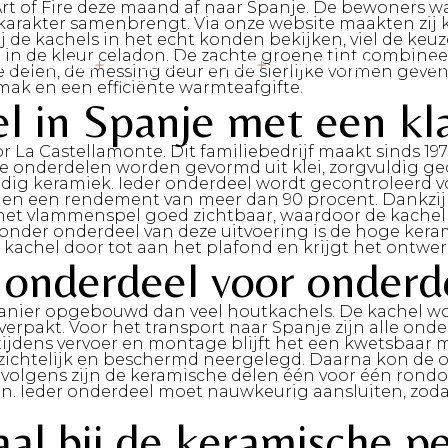
n Art of Fire deze maand af naar Spanje. De bewoners
karakter samenbrengt. Via onze website maakten zij 
de kachels in het echt konden bekijken, viel de keuze
 in de kleur celadon. De zachte groene tint combineer
OUTKACHELS
PELLETKACHELS
MAATWERK
ROOK
elen, de messing deur en de sierlijke vormen geven de
ak en een efficiënte warmteafgifte.
l in Spanje met een kla
or La Castellamonte.
Dit familiebedrijf maakt sinds 19
nderdelen worden gevormd uit klei, zorgvuldig ge
endig keramiek. Ieder onderdeel wordt gecontroleerd 
en een rendement van meer dan 90 procent. Dankzij h
ft het vlammenspel goed zichtbaar, waardoor de kach
jzonder onderdeel van deze uitvoering is de hoge ker
 kachel door tot aan het plafond en krijgt het ontwer
n onderdeel voor onder
nier opgebouwd dan veel houtkachels. De kachel word
verpakt. Voor het transport naar Spanje zijn alle ond
r tijdens vervoer en montage blijft het een kwetsbaa
rzichtelijk en beschermd neergelegd. Daarna kon de 
rvolgens zijn de keramische delen één voor één rondo
 Ieder onderdeel moet nauwkeurig aansluiten, zodat 
l bij de keramische pe