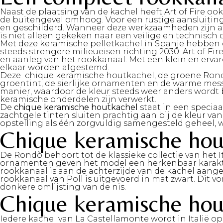
Naast de plaatsing van de kachel heeft Art of Fire o
de buitengevel omhoog. Voor een rustige aansluiting
en geschilderd. Wanneer deze werkzaamheden zijn afg
is niet alleen gekeken naar een veilige en technisch c
Met deze keramische pelletkachel in Spanje hebben 
steeds strengere milieueisen richting 2030. Art of Fi
en aanleg van het rookkanaal.
Met een klein en ervar
elkaar worden afgestemd.
Deze chique keramische houtkachel, de groene Rondò
groentint, de sierlijke ornamenten en de warme messi
manier, waardoor de kleur steeds weer anders wordt be
keramische onderdelen zijn verwerkt.
De
chique keramische houtkachel
staat in een specia
zachtgele tinten sluiten prachtig aan bij de kleur v
opstelling als één zorgvuldig samengesteld geheel, wa
Chique keramische hou
De Rondò behoort tot de klassieke collectie van het 
ornamenten geven het model een herkenbaar karakter. 
rookkanaal is aan de achterzijde van de kachel aanges
rookkanaal van Poll is uitgevoerd in mat zwart. Dit v
donkere omlijsting van de nis.
Chique keramische hou
Iedere kachel van La Castellamonte wordt in Italië o