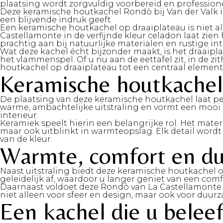
plaatsing wordt zorgvuldig voorbereid en professione
Deze keramische houtkachel Rondò bij Van der Valk is
een blijvende indruk geeft.
Een keramische houtkachel op draaiplateau is niet al
Castellamonte in de verfijnde kleur celadon laat zie
prachtig aan bij natuurlijke materialen en rustige i
Wat deze kachel écht bijzonder maakt, is het draaip
het vlammenspel. Of u nu aan de eettafel zit, in de
houtkachel op draaiplateau tot een centraal element i
Keramische houtkachel 
De plaatsing van deze keramische houtkachel laat pe
warme, ambachtelijke uitstraling en vormt een mooi 
interieur.
Keramiek speelt hierin een belangrijke rol. Het mater
maar ook uitblinkt in warmteopslag. Elk detail wordt 
van de kleur.
Warmte, comfort en d
Naast uitstraling biedt deze keramische houtkachel
geleidelijk af, waardoor u langer geniet van een comf
Daarnaast voldoet deze Rondò van La Castellamonte
niet alleen voor sfeer en design, maar ook voor du
Een kachel die u beleef