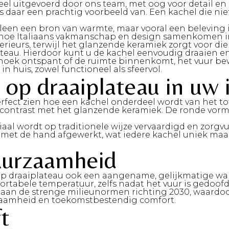
el uitgevoerd door ons team, met oog voor detail en 
 daar een prachtig voorbeeld van. Een kachel die nie
leen een bron van warmte, maar vooral een beleving i
n hoe Italiaans vakmanschap en design samenkomen in 
nterieurs, terwijl het glanzende keramiek zorgt voor 
lateau. Hierdoor kunt u de kachel eenvoudig draaien 
 zithoek ontspant of de ruimte binnenkomt, het vuur 
n huis, zowel functioneel als sfeervol.
op draaiplateau in uw i
rfect zien hoe een kachel onderdeel wordt van het t
contrast met het glanzende keramiek. De ronde vorm 
iaal wordt op traditionele wijze vervaardigd en zorgvu
met de hand afgewerkt, wat iedere kachel uniek maakt. 
uurzaamheid
 op draaiplateau ook een aangename, gelijkmatige wa
ortabele temperatuur, zelfs nadat het vuur is gedoofd.
 aan de strenge milieunormen richting 2030
, waardo
urzaamheid en toekomstbestendig comfort.
t