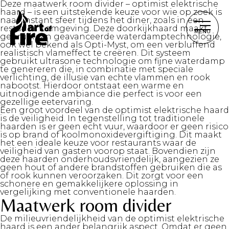
Deze maatwerk room divider – optimist elektrische
haard – is een uitstekende keuze voor wie op zoek is
naar instant sfeer tijdens het diner, zoals in een
restaurantomgeving. Deze doorkijkhaard maakt
MENU
gebruik van geavanceerde waterdamptechnologie,
ook wel bekend als Opti-Myst, om een verbluffend
realistisch vlameffect te creëren. Dit systeem
gebruikt ultrasone technologie om fijne waterdamp
te genereren die, in combinatie met speciale
verlichting, de illusie van echte vlammen en rook
nabootst. Hierdoor ontstaat een warme en
uitnodigende ambiance die perfect is voor een
gezellige eetervaring.
Een groot voordeel van de optimist elektrische haard
is de veiligheid. In tegenstelling tot traditionele
haarden is er geen echt vuur, waardoor er geen risico
is op brand of koolmonoxidevergiftiging. Dit maakt
het een ideale keuze voor restaurants waar de
veiligheid van gasten voorop staat. Bovendien zijn
deze haarden onderhoudsvriendelijk, aangezien ze
geen hout of andere brandstoffen gebruiken die as
of rook kunnen veroorzaken. Dit zorgt voor een
schonere en gemakkelijkere oplossing in
vergelijking met conventionele haarden.
Maatwerk room divider
De milieuvriendelijkheid van de optimist elektrische
haard is een ander belangrijk aspect. Omdat er geen