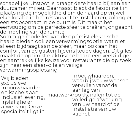
schadelijke uitstoot is, draagt deze haard bij aan een
duurzamer milieu. Daarnaast biedt de flexibiliteit in
plaatsing de mogelijkheid om de haard op vrijwel
elke locatie in het restaurant te installeren, zolang er
een stopcontact in de buurt is. Dit maakt het
eenvoudig om de perfecte sfeer te creëren, ongeacht
de indeling van de ruimte.
Sommige modellen van de optimist elektrische
haard bieden ook een verwarmingsoptie, wat niet
alleen bijdraagt aan de sfeer, maar ook aan het
comfort van de gasten tijdens koude dagen. Dit alles
maakt de optimist elektrische haard een veelzijdige
en aantrekkelijke keuze voor restaurants die op zoek
zijn naar een sfeervolle en veilige
verwarmingsoplossing.
inbouwhaarden,
Wij bieden
waarbij we uw wensen
exclusieve
vervullen vanaf de
inbouwhaarden
aanleg van
en kachels aan,
maatwerk
rookkanalen tot de
inclusief levering,
volledige afwerking
installatie en
van uw haard of de
afwerking. Onze
installatie van uw
specialiteit ligt in
kachel.