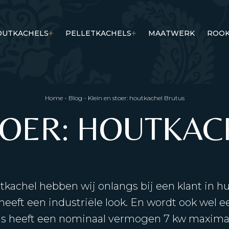
OUTKACHELS
PELLETKACHELS
MAATWERK
ROOK
Home
-
Blog
-
Klein en stoer: houtkachel Brutus
TOER: HOUTKA
kachel hebben wij onlangs bij een klant in hu
heeft een industriële look. En wordt ook wel 
s heeft een nominaal vermogen 7 kw maximaa