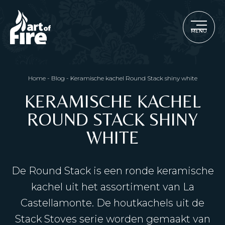
MENU
Home
-
Blog
-
Keramische kachel Round Stack shiny white
KERAMISCHE KACHEL
ROUND STACK SHINY
WHITE
De Round Stack is een ronde keramische
kachel uit het assortiment van La
Castellamonte. De houtkachels uit de
Stack Stoves serie worden gemaakt van