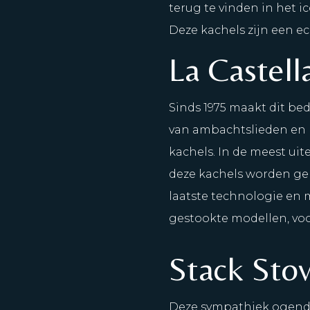
terug te vinden in het i
Deze kachels zijn een e
La Castel
Sinds 1975 maakt dit b
van ambachtslieden en 
kachels. In de meest u
deze kachels worden gem
laatste technologie en m
gestookte modellen, voor
Stack Sto
Deze sympathiek ogende k