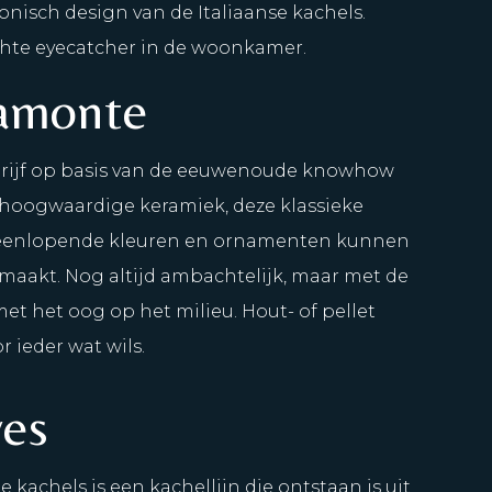
conisch design van de Italiaanse kachels.
chte eyecatcher in de woonkamer.
lamonte
edrijf op basis van de eeuwenoude knowhow
hoogwaardige keramiek, deze klassieke
iteenlopende kleuren en ornamenten kunnen
aakt. Nog altijd ambachtelijk, maar met de
et het oog op het milieu. Hout- of pellet
 ieder wat wils.
ves
achels is een kachellijn die ontstaan is uit